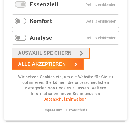
Essenziell
Details einblenden
3 lange Tage Hafenflair mit Livemusik, Tombola,
Frühschoppen und vieles mehr. Am Samstag findet auch
Komfort
wieder der traditionelle Möwenschisscup statt.…
Details einblenden
3 lange Tage Hafenflair mit Livemusik, Tombola,
Analyse
Details einblenden
Frühschoppen und vieles mehr. Am Samstag findet auch
wieder der traditionelle Möwenschisscup statt. Nähere
AUSWAHL SPEICHERN
Informationen entnehmen Sie bitte den kurzfristigen
Aushngen.
ALLE AKZEPTIEREN
Wir setzen Cookies ein, um die Website für Sie zu
optimieren. Sie können die unterschiedlichen
Kategorien von Cookies zulassen. Weitere
Informationen finden Sie in unseren
Datenschutzhinweisen
.
Ich interessiere mich für die Veranstaltung
Impressum
Datenschutz
Pflichtfeld
Name
*