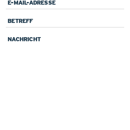
Pflichtfeld
E-
Mail
*
Betreff
Pflichtfeld
Ihre
Anfrage
*