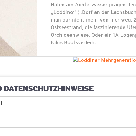
Hafen am Achterwasser prägen den f
„Loddino“ („Dorf an der Lachsbuc
man gar nicht mehr von hier weg. Z
Ostseestrand, die faszinierende Uf
Orchideenwiese. Oder ein 1A-Logen
Kikis Bootsverleih.
D DATENSCHUTZHINWEISE
R DEM
l
lau. Der Alltag? Weit