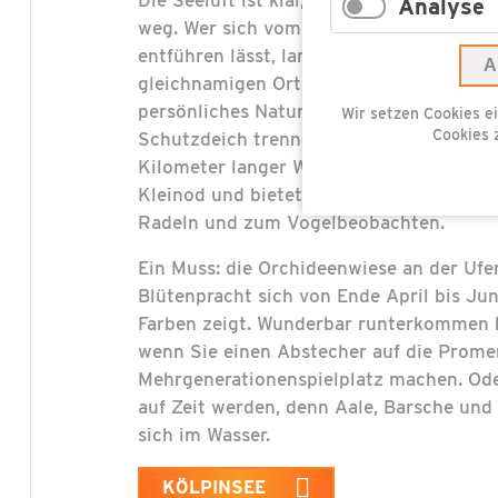
Analyse
weg. Wer sich vom kleinen Seebad hint
entführen lässt, landet am malerischen K
A
gleichnamigen Ortsteil von Loddin findet
persönliches Naturerlebnis. Nur eine Vo
Wir setzen Cookies ei
Cookies 
Schutzdeich trennen den Kölpinsee vom 
Kilometer langer Wanderweg führt um d
Kleinod und bietet exzellente Möglichke
Radeln und zum Vogelbeobachten.
Ein Muss: die Orchideenwiese an der Ufe
Blütenpracht sich von Ende April bis Ju
Farben zeigt. Wunderbar runterkommen 
wenn Sie einen Abstecher auf die Prom
Mehrgenerationenspielplatz machen. Od
auf Zeit werden, denn Aale, Barsche un
sich im Wasser.
KÖLPINSEE