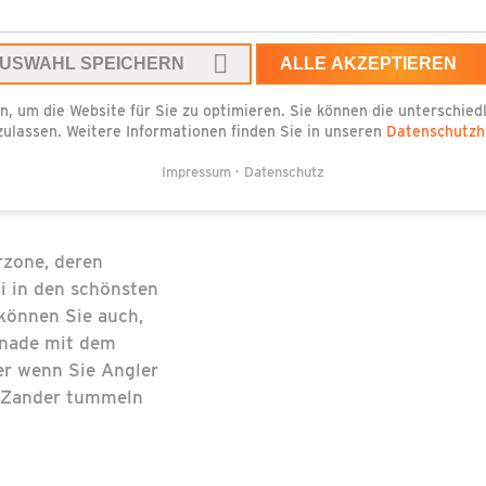
er dem Seebad
ölpinsee. Im
USWAHL SPEICHERN
ALLE AKZEPTIEREN
 jeder sein
rdüne und ein
n, um die Website für Sie zu optimieren. Sie können die unterschie
zulassen. Weitere Informationen finden Sie in unseren
Datenschutzh
Meer. Ein sieben
as schilfumsäumte
Impressum
Datenschutz
iten zum Spazieren,
rzone, deren
ni in den schönsten
können Sie auch,
enade mit dem
er wenn Sie Angler
d Zander tummeln