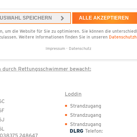
USWAHL SPEICHERN
ALLE AKZEPTIEREN
n, um die Website für Sie zu optimieren. Sie können die unterschie
zulassen. Weitere Informationen finden Sie in unseren
Datenschutzh
 der DLRG. Über die Saison wird ein Teil des Strandes
 unbeschwerten Urlaub verleben zu können. Die Kamerad
Impressum
Datenschutz
erhalten.
on durch Rettungsschwimmer bewacht:
Loddin
6C
Strandzugang
6F
Strandzugang
6J
Strandzugang
6L
DLRG
Telefon:
: 038375 248647