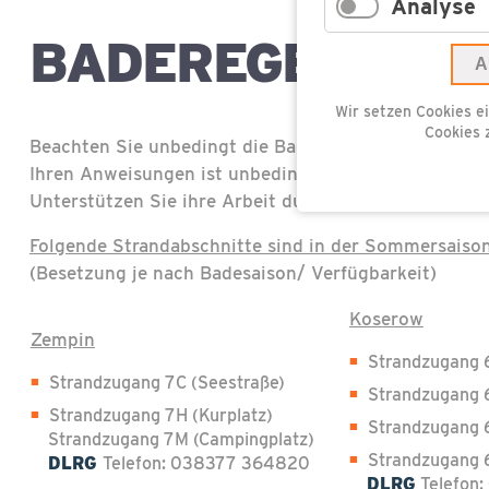
Analyse
BADEREGELN
A
Wir setzen Cookies ei
Cookies 
Beachten Sie unbedingt die Baderegeln und Hinweise
Ihren Anweisungen ist unbedingt zu folgen um einen
Unterstützen Sie ihre Arbeit durch Ihr umsichtiges V
Folgende Strandabschnitte sind in der Sommersais
(Besetzung je nach Badesaison/ Verfügbarkeit)
Koserow
Zempin
Strandzugang 
Strandzugang 7C (Seestraße)
Strandzugang 
Strandzugang 7H (Kurplatz)
Strandzugang 
Strandzugang 7M (Campingplatz)
Strandzugang 
DLRG
Telefon: 038377 364820
DLRG
Telefon