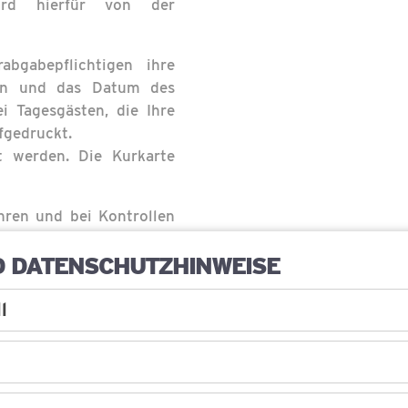
ird hierfür von der
bgabepflichtigen ihre
men und das Datum des
i Tagesgästen, die Ihre
fgedruckt.
 werden. Die Kurkarte
hren und bei Kontrollen
 Bei missbräuchlicher
D DATENSCHUTZHINWEISE
SATZUNG KURABGAB
l
SATZUNG KURABGAB