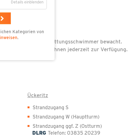
Details einblenden
dlichen Kategorien von
inweisen
.
 durch ehrenamtliche Rettungsschwimmer bewacht.
en der DLRG stehen Ihnen jederzeit zur Verfügung.
Ückeritz
Strandzugang S
Strandzugang W (Hauptturm)
Strandzugang ggf. Z (Ostturm)
DLRG
Telefon: 03835 20239