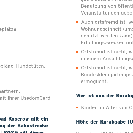
Benutzung von öffentl
Veranstaltungen gebo
Auch ortsfremd ist, w
Wohnungseinheit (um
eplätze
genutzt werden kann) 
Erholungszwecken nut
Ortsfremd ist nicht, w
in einem Ausbildungsv
tspläne, Hundetüten,
Ortsfremd ist nicht, 
Bundeskleingartenges
ermöglicht.
partnern.
Wer ist von der Kurabg
 mit Ihrer UsedomCard
Kinder im Alter von 0
ad Koserow gilt ein
Höhe der Kurabgabe (
ung der Bahnstrecke
l 2025 gilt dieser