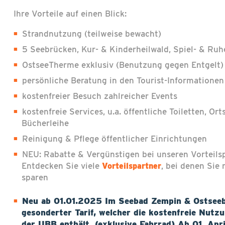
Ihre Vorteile auf einen Blick:
Strandnutzung (teilweise bewacht)
5 Seebrücken, Kur- & Kinderheilwald, Spiel- & Ruh
OstseeTherme exklusiv (Benutzung gegen Entgelt)
persönliche Beratung in den Tourist-Informationen
kostenfreier Besuch zahlreicher Events
kostenfreie Services, u.a. öffentliche Toiletten, Or
Bücherleihe
Reinigung & Pflege öffentlicher Einrichtungen
NEU: Rabatte & Vergünstigen bei unseren Vorteils
Entdecken Sie viele
, bei denen Sie
Vorteilspartner
sparen
Neu ab 01.01.2025 Im Seebad Zempin & Ostseeb
gesonderter Tarif, welcher die kostenfreie Nutz
der UBB enthält. (exklusive Fahrrad) Ab 01. Apri