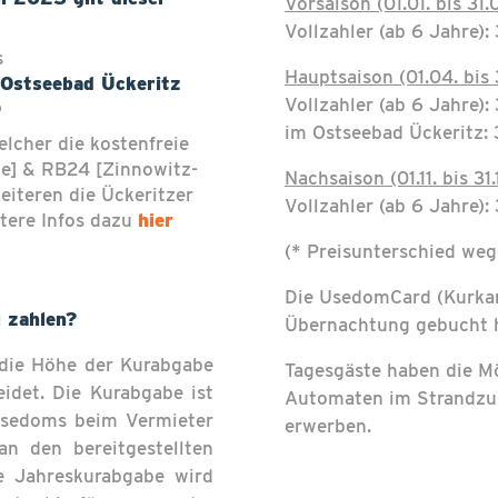
Vorsaison (01.01. bis 31
Vollzahler (ab 6 Jahre):
s
Hauptsaison (01.04. bis 
 Ostseebad Ückeritz
Vollzahler (ab 6 Jahre):
)
im Ostseebad Ückeritz: 
elcher die kostenfreie
e] & RB24 [Zinnowitz-
Nachsaison (01.11. bis 31
iteren die Ückeritzer
Vollzahler (ab 6 Jahre):
tere Infos dazu
hier
(* Preisunterschied weg
Die UsedomCard (Kurkart
 zahlen?
Übernachtung gebucht h
 die Höhe der Kurabgabe
Tagesgäste haben die Mö
idet. Die Kurabgabe ist
Automaten im Strandzug
Usedoms beim Vermieter
erwerben.
n den bereitgestellten
e Jahreskurabgabe wird