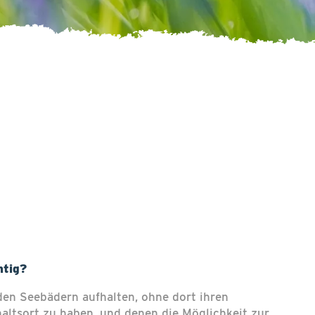
htig?
 den Seebädern aufhalten, ohne dort ihren
ltsort zu haben, und denen die Möglichkeit zur