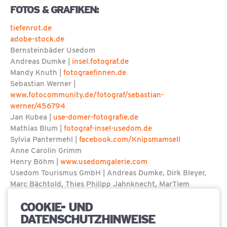
FOTOS & GRAFIKEN:
tiefenrot.de
adobe-stock.de
Bernsteinbäder Usedom
Andreas Dumke |
insel.fotograf.de
Mandy Knuth |
fotograefinnen.de
Sebastian Werner |
www.fotocommunity.de/fotograf/sebastian-
werner/456794
Jan Kubea |
use-domer-fotografie.de
Mathias Blum |
fotograf-insel-usedom.de
Sylvia Pantermehl |
facebook.com/Knipsmamsell
Anne Carolin Grimm
Henry Böhm |
www.usedomgalerie.com
Usedom Tourismus GmbH | Andreas Dumke, Dirk Bleyer,
Marc Bächtold, Thies Philipp Jahnknecht, MarTiem
Fotografie
COOKIE- UND
Toni Schulz
DATENSCHUTZHINWEISE
David Kohlruss |
davidkohlruss.de