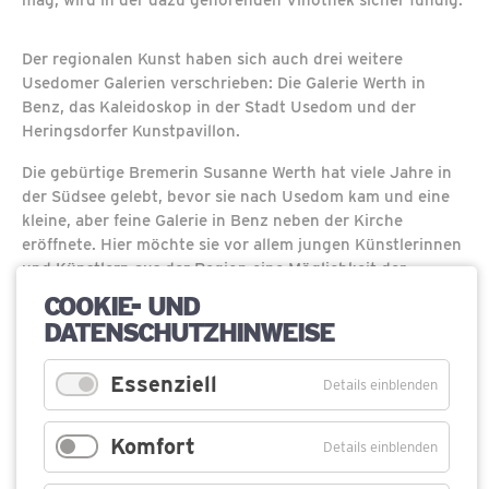
mag, wird in der dazu gehörenden Vinothek sicher fündig.
Der regionalen Kunst haben sich auch drei weitere
Usedomer Galerien verschrieben: Die Galerie Werth in
Benz, das Kaleidoskop in der Stadt Usedom und der
Heringsdorfer Kunstpavillon.
Die gebürtige Bremerin Susanne Werth hat viele Jahre in
der Südsee gelebt, bevor sie nach Usedom kam und eine
kleine, aber feine Galerie in Benz neben der Kirche
eröffnete. Hier möchte sie vor allem jungen Künstlerinnen
und Künstlern aus der Region eine Möglichkeit der
Präsentation geben.
COOKIE- UND
DATENSCHUTZHINWEISE
Im Usedomer Kaleidoskop sind ebenfalls Künstlerinnen
und Künstler aus der Region – vor allem von der Insel – in
Essenziell
wechselnden Ausstellungen zu beschauen. Der Usedomer
Details einblenden
Kunstverein, der die Galerie gleich um die Ecke der
backsteinernen Marienkirche betreibt, möchte hier jedoch
Komfort
Details einblenden
nicht nur Ausstellungen zeigen, sondern lädt auch zu
Filmvorführungen, Lesungen und kleinen Theaterstücken