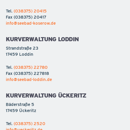
Tel.
(038375) 20415
Fax
(038375) 20417
info@seebad-koserow.de
KURVERWALTUNG LODDIN
Strandstraße 23
17459 Loddin
Tel.
(038375) 22780
Fax
(038375) 227818
info@seebad-loddin.de
KURVERWALTUNG ÜCKERITZ
Bäderstraße 5
17459 Ückeritz
Tel.
(038375) 2520
info@ueckeritz.de