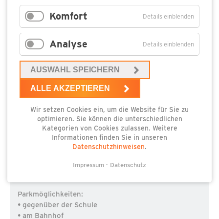
Komfort
Details einblenden
Analyse
Details einblenden
AUSWAHL SPEICHERN
ALLE AKZEPTIEREN
12.9. - 12.9.
11:00 - 21:00
ÜCKERITZ
Wir setzen Cookies ein, um die Website für Sie zu
optimieren. Sie können die unterschiedlichen
29. ÜCKERITZER KARTOFFELFEST
Kategorien von Cookies zulassen. Weitere
Informationen finden Sie in unseren
Umrahmt von Unterhaltung, Musik und Spaß steht
Datenschutzhinweisen
.
das Thema Kartoffel im Mittelpunkt.
Impressum
Datenschutz
Parkmöglichkeiten:
• gegenüber der Schule
• am Bahnhof