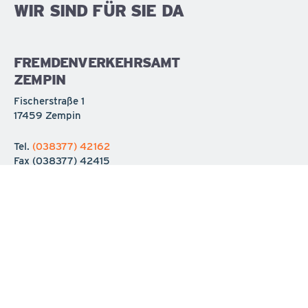
WIR SIND FÜR SIE DA
FREMDENVERKEHRSAMT
ZEMPIN
Fischerstraße 1
17459 Zempin
Tel.
(038377) 42162
Fax
(038377) 42415
info@seebad-zempin.de
KURVERWALTUNG KOSEROW
Hauptstraße 31
17459 Koserow
Tel.
(038375) 20415
Fax
(038375) 20417