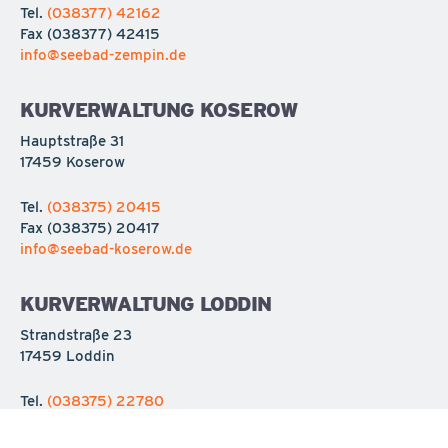
Tel.
(038377) 42162
Fax
(038377) 42415
info@seebad-zempin.de
KURVERWALTUNG KOSEROW
Hauptstraße 31
17459 Koserow
Tel.
(038375) 20415
Fax
(038375) 20417
info@seebad-koserow.de
KURVERWALTUNG LODDIN
Strandstraße 23
17459 Loddin
Tel.
(038375) 22780
Fax
(038375) 227818
info@seebad-loddin.de