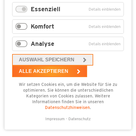
Die kleinen Fischerboote, die im Hafen vor sich
Essenziell
herschaukeln, erinnern noch heute daran. Unter der
Details einblenden
großen 350 Jahre alten Eiche kann man sitzen und
ganz großes (Natur)Kino erleben – auf der
Komfort
Details einblenden
gegenüberliegenden Uferseite den Kirchturm von
Lassan entdecken oder einen beeindruckenden
Panoramablick bei einem Sonnenuntergang in der
Analyse
Details einblenden
ersten Reihe erleben.
AUSWAHL SPEICHERN
ZEMPINER FISCHER
ALLE AKZEPTIEREN
Wir setzen Cookies ein, um die Website für Sie zu
optimieren. Sie können die unterschiedlichen
Kategorien von Cookies zulassen. Weitere
Informationen finden Sie in unseren
Datenschutzhinweisen
.
Impressum
Datenschutz