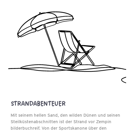
STRANDABENTEUER
Mit seinem hellen Sand, den wilden Dünen und seinen
Steilküstenabschnitten ist der Strand vor Zempin
bilderbuchreif. Von der Sportskanone über den