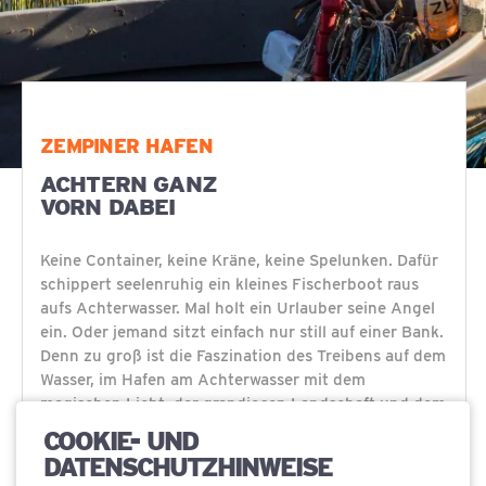
ZEMPINER HAFEN
ACHTERN GANZ
VORN DABEI
Keine Container, keine Kräne, keine Spelunken. Dafür
schippert seelenruhig ein kleines Fischerboot raus
aufs Achterwasser. Mal holt ein Urlauber seine Angel
ein. Oder jemand sitzt einfach nur still auf einer Bank.
Denn zu groß ist die Faszination des Treibens auf dem
Wasser, im Hafen am Achterwasser mit dem
magischen Licht, der grandiosen Landschaft und dem
sanften Wellenrauschen im Hintergrund.
COOKIE- UND
DATENSCHUTZHINWEISE
Einst gab es in Zempin sechs große Fischräuchereien.