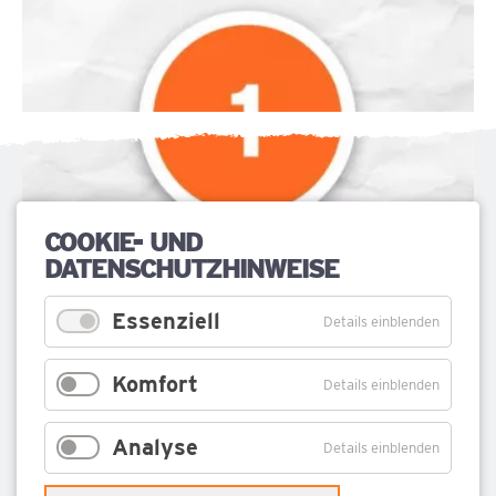
TEIL 02
TEIL 04
COOKIE- UND
DATENSCHUTZHINWEISE
Essenziell
Details einblenden
Die wundertätige Rose im Kloster Pudagla (15.
Jh.)
Komfort
Details einblenden
Analyse
Details einblenden
KURVERWALTUNG ÜCKERITZ