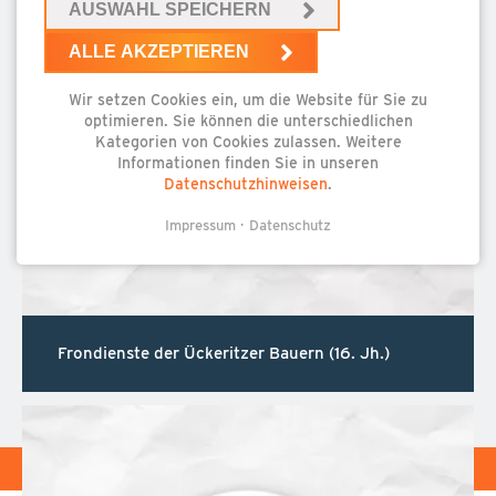
Bäderstraße 5
AUSWAHL SPEICHERN
17459 Ückeritz
ALLE AKZEPTIEREN
Tel.
(038375) 2520
info@ueckeritz.de
Wir setzen Cookies ein, um die Website für Sie zu
optimieren. Sie können die unterschiedlichen
Kategorien von Cookies zulassen. Weitere
Informationen finden Sie in unseren
ÖFFNUNGSZEITEN
Datenschutzhinweisen
.
Oktober bis Mai
Impressum
Datenschutz
Mo bis Fr 9-16 Uhr
Juni und September
Mo bis Fr 9-18 Uhr
Sa 9-12 Uhr
Juli und August
Frondienste der Ückeritzer Bauern (16. Jh.)
Mo bis Fr 9-18 Uhr
Sa und So 9-12 Uhr
NAVIGATION
KONTAKT
IMPRESSUM
DATENSCHUTZ
ÜBERSPRINGEN