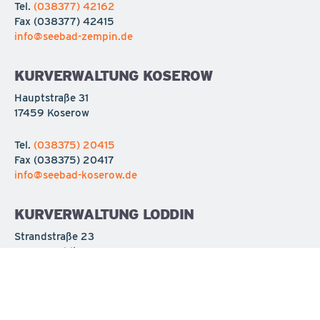
Tel.
(038377) 42162
Fax
(038377) 42415
info@seebad-zempin.de
KURVERWALTUNG KOSEROW
Hauptstraße 31
17459 Koserow
Tel.
(038375) 20415
Fax
(038375) 20417
info@seebad-koserow.de
KURVERWALTUNG LODDIN
Strandstraße 23
17459 Loddin
Tel.
(038375) 22780
Fax
(038375) 227818
info@seebad-loddin.de