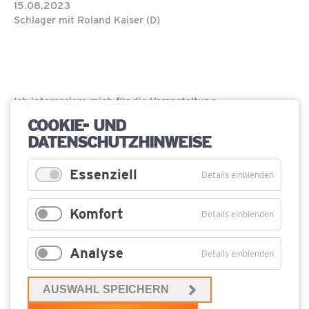
15.08.2023
Schlager mit Roland Kaiser (D)
Ich interessiere mich für die Veranstaltung
COOKIE- UND
Pflichtfeld
Name
*
DATENSCHUTZHINWEISE
Pflichtfeld
E-
Essenziell
Details einblenden
Mail
*
Komfort
Betreff
Details einblenden
Analyse
Details einblenden
Pflichtfeld
Ihre
Anfrage
*
AUSWAHL SPEICHERN