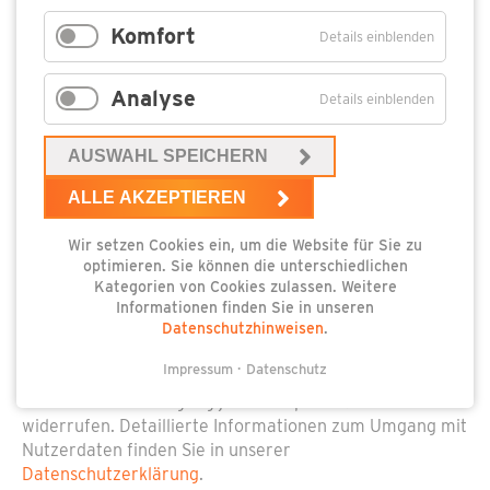
Komfort
Details einblenden
Analyse
Details einblenden
AUSWAHL SPEICHERN
ALLE AKZEPTIEREN
Wir setzen Cookies ein, um die Website für Sie zu
optimieren. Sie können die unterschiedlichen
Kategorien von Cookies zulassen. Weitere
Pflichtfeld
Datenschutz
*
Ich stimme zu, dass meine Angaben aus dem
Informationen finden Sie in unseren
Datenschutzhinweisen
.
Anfrageformular zur Beantwortung meiner Anfrage
erhoben und verarbeitet werden. Es erfolgt keine
Impressum
Datenschutz
Weitergabe der Daten an Unberechtigte. Hinweis: Sie
können Ihre Einwilligung jederzeit per E-Mail
widerrufen. Detaillierte Informationen zum Umgang mit
Nutzerdaten finden Sie in unserer
Datenschutzerklärung
.