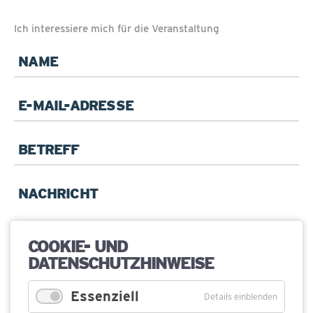
Ich interessiere mich für die Veranstaltung
Pflichtfeld
Name
*
Pflichtfeld
E-
Mail
*
Betreff
Pflichtfeld
Ihre
Anfrage
*
COOKIE- UND
DATENSCHUTZHINWEISE
Essenziell
Details einblenden