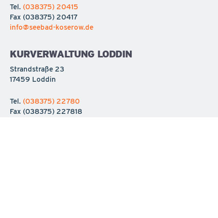
Tel.
(038375) 20415
Fax
(038375) 20417
info@seebad-koserow.de
KURVERWALTUNG LODDIN
Strandstraße 23
17459 Loddin
Tel.
(038375) 22780
Fax
(038375) 227818
info@seebad-loddin.de
KURVERWALTUNG ÜCKERITZ
Bäderstraße 5
17459 Ückeritz
Tel.
(038375) 2520
info@ueckeritz.de