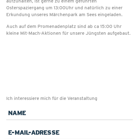
aufzuhalten, ist gerne zu einem geführten
Osterspaziergang um 13:00Uhr und natürlich zu einer
Erkundung unseres Märchenpark am Sees eingeladen.
Auch auf dem Promenadenplatz sind ab ca 15:00 Uhr
kleine Mit-Mach-Aktionen für unsere Jüngsten aufgebaut.
Ich interessiere mich für die Veranstaltung
Pflichtfeld
Name
*
Pflichtfeld
E-