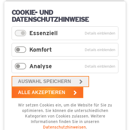
Mail
*
Betreff
COOKIE- UND
DATENSCHUTZHINWEISE
Pflichtfeld
Ihre
Essenziell
Details einblenden
Anfrage
*
Komfort
Details einblenden
Analyse
Details einblenden
AUSWAHL SPEICHERN
ALLE AKZEPTIEREN
Wir setzen Cookies ein, um die Website für Sie zu
optimieren. Sie können die unterschiedlichen
Kategorien von Cookies zulassen. Weitere
Informationen finden Sie in unseren
Datenschutzhinweisen
.