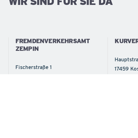
WIR SIND FÜR SIE DA
FREMDENVERKEHRSAMT
KURVE
ZEMPIN
Hauptstr
Fischerstraße 1
17459 Ko
17459 Zempin
Tel.
(038
Tel.
(038377) 42162
Fax
(038
Fax
(038377) 42415
info@see
info@seebad-zempin.de