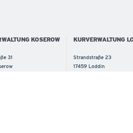
RWALTUNG KOSEROW
KURVERWALTUNG LO
aße 31
Strandstraße 23
serow
17459 Loddin
375) 20415
Tel.
(038375) 22780
375) 20417
Fax
(038375) 227818
bad-koserow.de
info@seebad-loddin.de