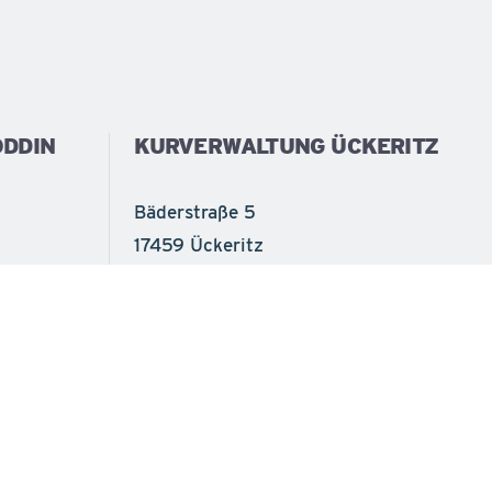
DDIN
KURVERWALTUNG ÜCKERITZ
Bäderstraße 5
17459 Ückeritz
Tel.
(038375) 2520
info@ueckeritz.de