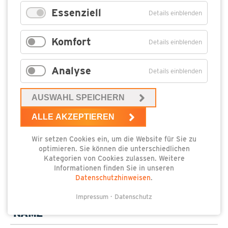
traditionelle Tannenbaumverbrennen auf dem Parkplatz
Essenziell
Details einblenden
„Torfloch“ in Koserow statt. Beginn der…
Komfort
Details einblenden
ABGESAGT! Am Samstag, dem 15. Januar, findet das
traditionelle Tannenbaumverbrennen auf dem Parkplatz
„Torfloch“ in Koserow statt. Beginn der Veranstaltung ist
Analyse
Details einblenden
um 17.00 Uhr. Für Musik, Glühwein und Gegrilltes sorgt das
Team des Hotels Hanse Kogge. Tannenbäume können
AUSWAHL SPEICHERN
schon vorab auf den Parkplatz „Torfloch“ in der
Hauptstraße gebracht werden oder aber am Abend direkt.
ALLE AKZEPTIEREN
Die Sammelstelle ist deutlich markiert.
Wir setzen Cookies ein, um die Website für Sie zu
optimieren. Sie können die unterschiedlichen
Kategorien von Cookies zulassen. Weitere
Informationen finden Sie in unseren
Datenschutzhinweisen
.
Ich interessiere mich für die Veranstaltung
Impressum
Datenschutz
Pflichtfeld
Name
*