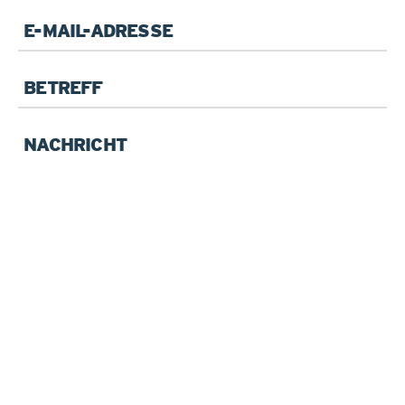
Pflichtfeld
E-
Mail
*
Betreff
Pflichtfeld
Ihre
Anfrage
*