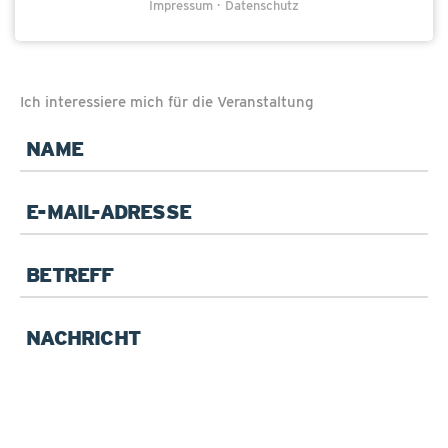
Impressum
Datenschutz
Ich interessiere mich für die Veranstaltung
Pflichtfeld
Name
*
Pflichtfeld
E-
Mail
*
Betreff
Pflichtfeld
Ihre
Anfrage
*