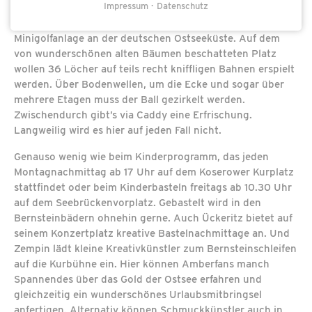
Impressum
Datenschutz
In Koserow erwartet große und kleine Spieler die größte
Minigolfanlage an der deutschen Ostseeküste. Auf dem
von wunderschönen alten Bäumen beschatteten Platz
wollen 36 Löcher auf teils recht kniffligen Bahnen erspielt
werden. Über Bodenwellen, um die Ecke und sogar über
mehrere Etagen muss der Ball gezirkelt werden.
Zwischendurch gibt’s via Caddy eine Erfrischung.
Langweilig wird es hier auf jeden Fall nicht.
Genauso wenig wie beim Kinderprogramm, das jeden
Montagnachmittag ab 17 Uhr auf dem Koserower Kurplatz
stattfindet oder beim Kinderbasteln freitags ab 10.30 Uhr
auf dem Seebrückenvorplatz. Gebastelt wird in den
Bernsteinbädern ohnehin gerne. Auch Ückeritz bietet auf
seinem Konzertplatz kreative Bastelnachmittage an. Und
Zempin lädt kleine Kreativkünstler zum Bernsteinschleifen
auf die Kurbühne ein. Hier können Amberfans manch
Spannendes über das Gold der Ostsee erfahren und
gleichzeitig ein wunderschönes Urlaubsmitbringsel
anfertigen. Alternativ können Schmuckkünstler auch in