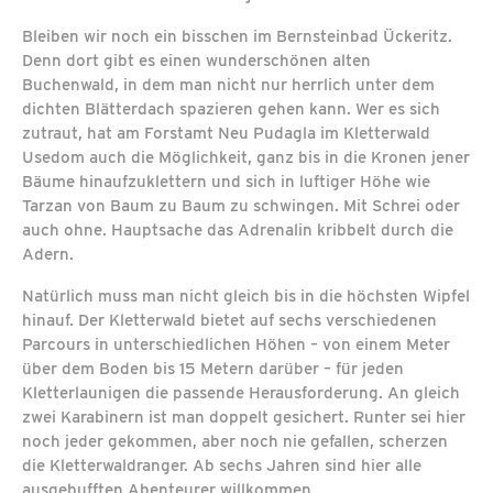
Bleiben wir noch ein bisschen im Bernsteinbad Ückeritz.
Denn dort gibt es einen wunderschönen alten
Buchenwald, in dem man nicht nur herrlich unter dem
dichten Blätterdach spazieren gehen kann. Wer es sich
zutraut, hat am Forstamt Neu Pudagla im Kletterwald
Usedom auch die Möglichkeit, ganz bis in die Kronen jener
Bäume hinaufzuklettern und sich in luftiger Höhe wie
Tarzan von Baum zu Baum zu schwingen. Mit Schrei oder
auch ohne. Hauptsache das Adrenalin kribbelt durch die
Adern.
Natürlich muss man nicht gleich bis in die höchsten Wipfel
hinauf. Der Kletterwald bietet auf sechs verschiedenen
Parcours in unterschiedlichen Höhen – von einem Meter
über dem Boden bis 15 Metern darüber – für jeden
Kletterlaunigen die passende Herausforderung. An gleich
zwei Karabinern ist man doppelt gesichert. Runter sei hier
noch jeder gekommen, aber noch nie gefallen, scherzen
die Kletterwaldranger. Ab sechs Jahren sind hier alle
ausgebufften Abenteurer willkommen.