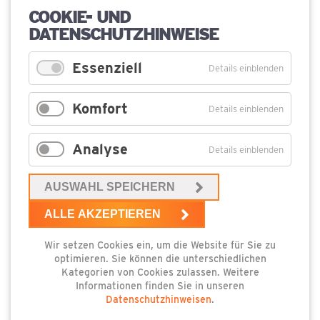
Wer Lust hat, an der Märchenchallenge teilzunehmen,
COOKIE- UND
kann sich in der Kurverwaltung von Loddin einen Flyer
DATENSCHUTZHINWEISE
abholen und loslegen. Mit dem richtigen Lösungswort gibt
es dort auch ein kleines Überraschungsgeschenk.
Essenziell
Details einblenden
Komfort
Details einblenden
Analyse
Details einblenden
AUSWAHL SPEICHERN
ALLE AKZEPTIEREN
Wir setzen Cookies ein, um die Website für Sie zu
optimieren. Sie können die unterschiedlichen
Kategorien von Cookies zulassen. Weitere
Informationen finden Sie in unseren
Datenschutzhinweisen
.